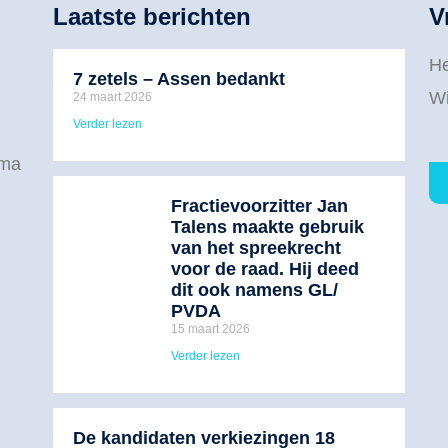
Laatste berichten
V
He
7 zetels – Assen bedankt
Wi
24 maart 2026
Verder lezen
mma
Fractievoorzitter Jan
Talens maakte gebruik
van het spreekrecht
voor de raad. Hij deed
dit ook namens GL/
PVDA
15 maart 2026
Verder lezen
De kandidaten verkiezingen 18