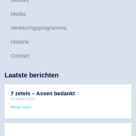
Media
Verkiezingsprogramma
Historie
Contact
Laatste berichten
7 zetels – Assen bedankt
24 maart 2026
Verder lezen
F