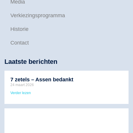
Media
Verkiezingsprogramma
Historie
Contact
Laatste berichten
7 zetels – Assen bedankt
24 maart 2026
Verder lezen
F
J
m