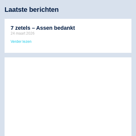
Laatste berichten
7 zetels – Assen bedankt
24 maart 2026
Verder lezen
F
J
m
v
s
v
d
n
P
15
Ve