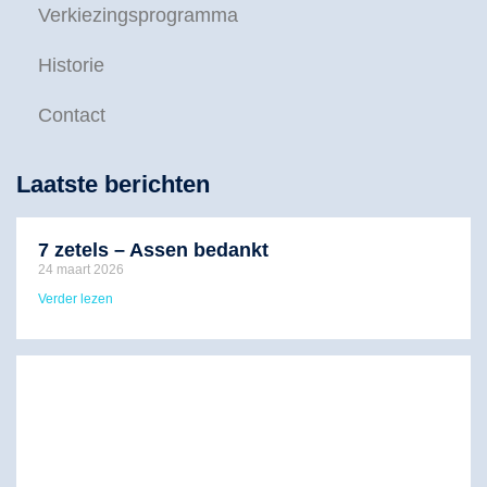
Verkiezingsprogramma
Historie
Contact
Laatste berichten
7 zetels – Assen bedankt
24 maart 2026
Verder lezen
F
J
m
v
s