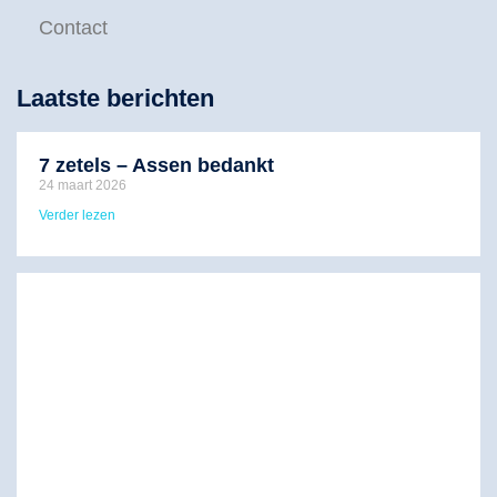
Contact
Laatste berichten
7 zetels – Assen bedankt
24 maart 2026
Verder lezen
F
J
m
v
s
v
d
n
P